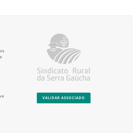
 os
a
Uva
VALIDAR ASSOCIADO