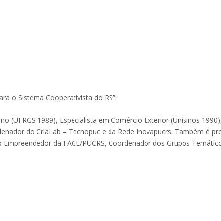
para o Sistema Cooperativista do RS”:
mo (UFRGS 1989), Especialista em Comércio Exterior (Unisinos 199
denador do CriaLab – Tecnopuc e da Rede Inovapucrs. Também é pro
eo Empreendedor da FACE/PUCRS, Coordenador dos Grupos Temático