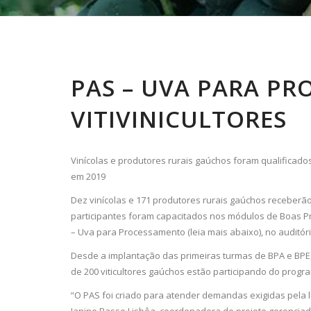
PAS – UVA PARA PR
VITIVINICULTORES
Vinícolas e produtores rurais gaúchos foram qualificado
em 2019
Dez vinícolas e 171 produtores rurais gaúchos receberã
participantes foram capacitados nos módulos de Boas Prá
– Uva para Processamento (leia mais abaixo), no auditó
Desde a implantação das primeiras turmas de BPA e BPE, 
de 200 viticultores gaúchos estão participando do progr
“O PAS foi criado para atender demandas exigidas pela l