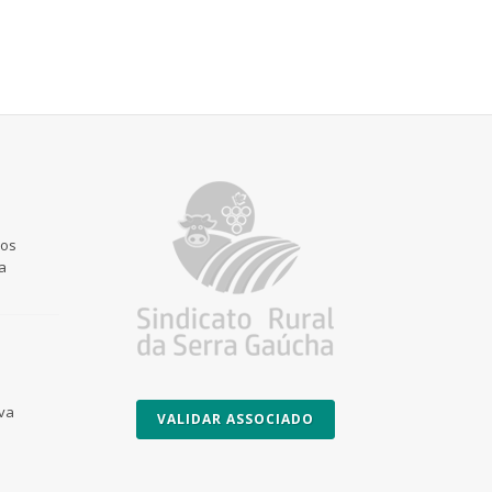
 os
a
Uva
VALIDAR ASSOCIADO