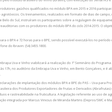
 pelo Instituto Brasileiro do Vinho (Ibravin), com execução do Senar/RS e
produtores gaúchos qualificados no módulo BPA em 2015 e 2016 participara
 agrotóxicos. Os treinamentos, realizados em formato de dias de campo, 
te Belo do Sul, instruíram os participantes sobre a regulagem de equipam
auditorias com os produtores do módulo BPA do ciclo 2014-2015. O objeti
ra o BPA e 72 horas para o BPE, sendo possível executá-los no período 
one do Ibravin: (54) 3455.1800.
Embrapa Uva e Vinho viabilizará a realização do 1º Seminário do Program
 às 17h, no auditório da Embrapa Uva e Vinho, em Bento Gonçalves, e é abe
.
declarações de implantação dos módulos BPA e BPE do PAS – Uva para Pr
sileira dos Produtores Exportadores de Frutas e Derivados (Abrafrutas) e
s e rastreabilidade na fruticultura. A legislação referente ao uso de 
dução integrada por Marcus Vinicius de Miranda Martins (Depros/SMC e Ma