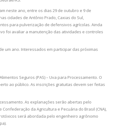
 Sebrae/RS.
m neste ano, entre os dias 29 de outubro e 9 de
nas cidades de Antônio Prado, Caxias do Sul,
entos para pulverização de defensivos agrícolas. Ainda
vo foi avaliar a manutenção das atividades e controles
de um ano. Interessados em participar das próximas
a Alimentos Seguros (PAS) – Uva para Processamento. O
rto ao público. As inscrições gratuitas devem ser feitas
ocessamento. As explanações serão abertas pelo
 Confederação da Agricultura e Pecuária do Brasil (CNA),
agrotóxicos será abordada pelo engenheiro agrônomo
pa).