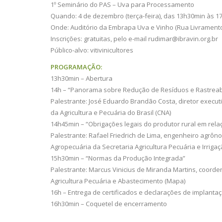
1º Seminário do PAS – Uva para Processamento
Quando: 4 de dezembro (terça-feira), das 13h30min às 1
Onde: Auditório da Embrapa Uva e Vinho (Rua Livramento,
Inscrições: gratuitas, pelo e-mail
rudimar@ibravin.org.br
Público-alvo: vitivinicultores
PROGRAMAÇÃO:
13h30min – Abertura
14h – “Panorama sobre Redução de Resíduos e Rastreabil
Palestrante: José Eduardo Brandão Costa, diretor execut
da Agricultura e Pecuária do Brasil (CNA)
14h45min – “Obrigações legais do produtor rural em rela
Palestrante: Rafael Friedrich de Lima, engenheiro agrô
Agropecuária da Secretaria Agricultura Pecuária e Irriga
15h30min – “Normas da Produção Integrada”
Palestrante: Marcus Vinicius de Miranda Martins, coor
Agricultura Pecuária e Abastecimento (Mapa)
16h – Entrega de certificados e declarações de implanta
16h30min – Coquetel de encerramento