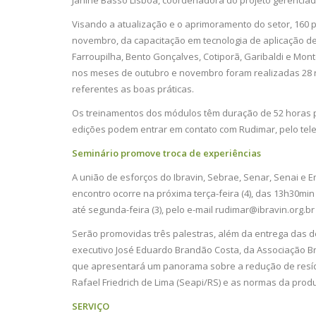
Janine Basso Lisbôa, coordenadora do projeto gerenciado
Visando a atualização e o aprimoramento do setor, 160 
novembro, da capacitação em tecnologia de aplicação de
Farroupilha, Bento Gonçalves, Cotiporã, Garibaldi e Mon
nos meses de outubro e novembro foram realizadas 28 re
referentes as boas práticas.
Os treinamentos dos módulos têm duração de 52 horas pa
edições podem entrar em contato com Rudimar, pelo telef
Seminário promove troca de experiências
A união de esforços do Ibravin, Sebrae, Senar, Senai e 
encontro ocorre na próxima terça-feira (4), das 13h30min
até segunda-feira (3), pelo e-mail
rudimar@ibravin.org.br
Serão promovidas três palestras, além da entrega das 
executivo José Eduardo Brandão Costa, da Associação Bra
que apresentará um panorama sobre a redução de resíduo
Rafael Friedrich de Lima (Seapi/RS) e as normas da pro
SERVIÇO