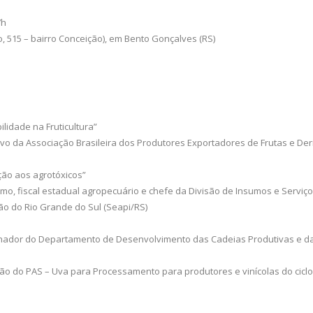
7h
 515 – bairro Conceição), em Bento Gonçalves (RS)
idade na Fruticultura”
ivo da Associação Brasileira dos Produtores Exportadores de Frutas e De
ção aos agrotóxicos”
nomo, fiscal estadual agropecuário e chefe da Divisão de Insumos e Serv
ção do Rio Grande do Sul (Seapi/RS)
denador do Departamento de Desenvolvimento das Cadeias Produtivas e da
ção do PAS – Uva para Processamento para produtores e vinícolas do cicl