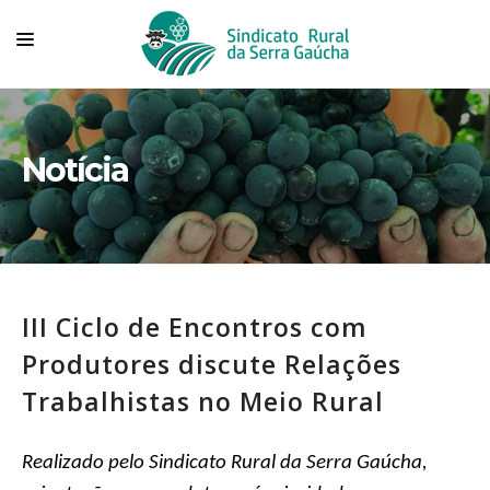
HOME
SINDICATO
Notícia
TECNOVITIS
CONVÊNIOS
SERVIÇOS
III Ciclo de Encontros com
ASSOCIADOS
Produtores discute Relações
ASSOCIE-SE
Trabalhistas no Meio Rural
FALE CONOSCO
Realizado pelo Sindicato Rural da Serra Gaúcha,