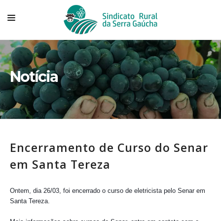
HOME
SINDICATO
Notícia
TECNOVITIS
CONVÊNIOS
SERVIÇOS
Encerramento de Curso do Senar
ASSOCIADOS
em Santa Tereza
ASSOCIE-SE
FALE CONOSCO
Ontem, dia 26/03, foi encerrado o curso de eletricista pelo Senar em 
Santa Tereza.