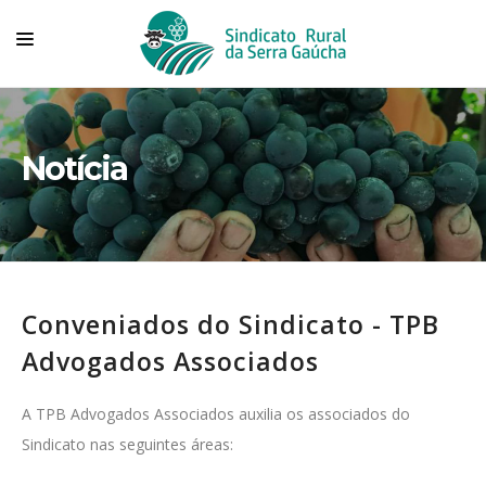
HOME
SINDICATO
Notícia
TECNOVITIS
CONVÊNIOS
SERVIÇOS
Conveniados do Sindicato - TPB
ASSOCIADOS
Advogados Associados
ASSOCIE-SE
FALE CONOSCO
A TPB Advogados Associados auxilia os associados do
Sindicato nas seguintes áreas: