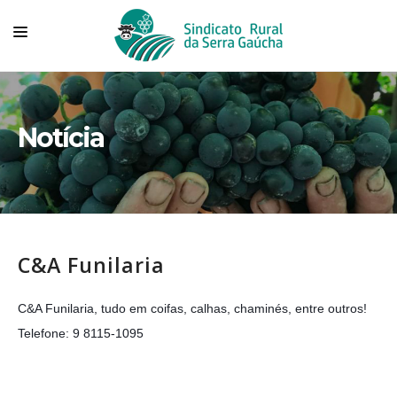
HOME
SINDICATO
Notícia
TECNOVITIS
CONVÊNIOS
SERVIÇOS
C&A Funilaria
ASSOCIADOS
ASSOCIE-SE
C&A Funilaria, tudo em coifas, calhas, chaminés, entre outros! 
FALE CONOSCO
Telefone: 9 8115-1095